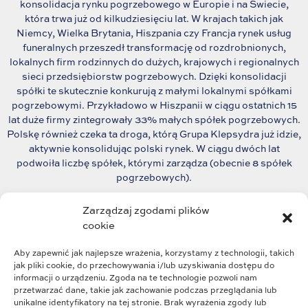
konsolidacja rynku pogrzebowego w Europie i na Świecie,
która trwa już od kilkudziesięciu lat. W krajach takich jak
Niemcy, Wielka Brytania, Hiszpania czy Francja rynek usług
funeralnych przeszedł transformację od rozdrobnionych,
lokalnych firm rodzinnych do dużych, krajowych i regionalnych
sieci przedsiębiorstw pogrzebowych. Dzięki konsolidacji
spółki te skutecznie konkurują z małymi lokalnymi spółkami
pogrzebowymi. Przykładowo w Hiszpanii w ciągu ostatnich 15
lat duże firmy zintegrowały 33% małych spółek pogrzebowych.
Polskę również czeka ta droga, którą Grupa Klepsydra już idzie,
aktywnie konsolidując polski rynek. W ciągu dwóch lat
podwoiła liczbę spółek, którymi zarządza (obecnie 8 spółek
pogrzebowych).
Organizatorem konferencji było najstarsze w Polsce
Zarządzaj zgodami plików
stowarzyszenie branżowe –
Polskie Stowarzyszenie
cookie
Pogrzebowe
.
Aby zapewnić jak najlepsze wrażenia, korzystamy z technologii, takich
jak pliki cookie, do przechowywania i/lub uzyskiwania dostępu do
informacji o urządzeniu. Zgoda na te technologie pozwoli nam
przetwarzać dane, takie jak zachowanie podczas przeglądania lub
unikalne identyfikatory na tej stronie. Brak wyrażenia zgody lub