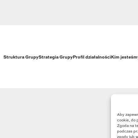
Struktura Grupy
Strategia Grupy
Profil działalności
Kim jesteśm
Aby zapewni
cookie, do 
Zgoda na te
podczas prz
zgody lub w