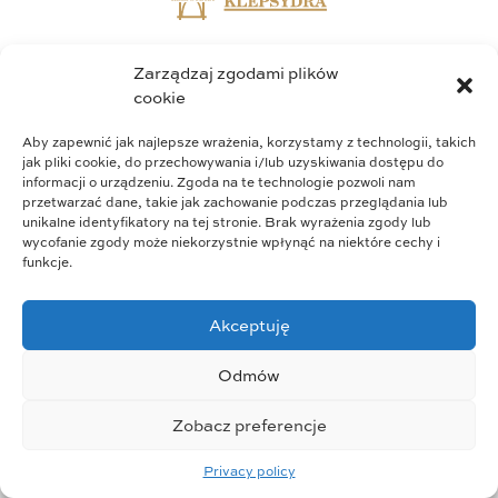
Group structure
Zarządzaj zgodami plików
Group strategy
cookie
Business profile
Who we are
Aby zapewnić jak najlepsze wrażenia, korzystamy z technologii, takich
jak pliki cookie, do przechowywania i/lub uzyskiwania dostępu do
Wszystkie prawa zastrzeżone © 2023
informacji o urządzeniu. Zgoda na te technologie pozwoli nam
przetwarzać dane, takie jak zachowanie podczas przeglądania lub
unikalne identyfikatory na tej stronie. Brak wyrażenia zgody lub
wycofanie zgody może niekorzystnie wpłynąć na niektóre cechy i
funkcje.
Akceptuję
Odmów
Zobacz preferencje
Privacy policy