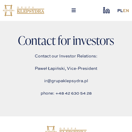
Skip
to
PL
EN
content
Contact for investors
Contact our Investor Relations:
Paweł Łapiński, Vice-President
ir@grupaklepsydra.pl
phone: +48 42 630 54 28