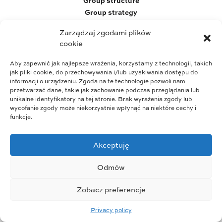
Group structure
Group strategy
Business profile
Zarządzaj zgodami plików
Who we are
cookie
Wszystkie prawa zastrzeżone © 2023
Aby zapewnić jak najlepsze wrażenia, korzystamy z technologii, takich
jak pliki cookie, do przechowywania i/lub uzyskiwania dostępu do
informacji o urządzeniu. Zgoda na te technologie pozwoli nam
przetwarzać dane, takie jak zachowanie podczas przeglądania lub
unikalne identyfikatory na tej stronie. Brak wyrażenia zgody lub
wycofanie zgody może niekorzystnie wpłynąć na niektóre cechy i
funkcje.
Akceptuję
Odmów
Zobacz preferencje
Privacy policy