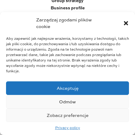
Group strategy
Business profile
Who we are
Zarządzaj zgodami plików
Wszystkie prawa zastrzeżone © 2023
cookie
Aby zapewnić jak najlepsze wrażenia, korzystamy z technologii, takich
jak pliki cookie, do przechowywania i/lub uzyskiwania dostępu do
informacji o urządzeniu. Zgoda na te technologie pozwoli nam
przetwarzać dane, takie jak zachowanie podczas przeglądania lub
unikalne identyfikatory na tej stronie. Brak wyrażenia zgody lub
wycofanie zgody może niekorzystnie wpłynąć na niektóre cechy i
funkcje.
Akceptuję
Odmów
Zobacz preferencje
Privacy policy