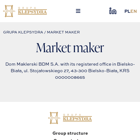
Skip
to
PL
EN
content
GRUPA KLEPSYDRA / MARKET MAKER
Market maker
Dom Maklerski BDM S.A. with its registered office in Bielsko-
Biała, ul. Stojałowskiego 27, 43-300 Bielsko-Biała, KRS
0000008665
Group structure