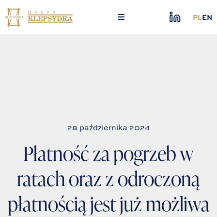
Skip
to
PL
EN
content
28 października 2024
Płatność za pogrzeb w
ratach oraz z odroczoną
płatnością jest już możliwa