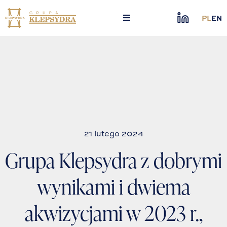
Skip
to
PL
EN
content
21 lutego 2024
Grupa Klepsydra z dobrymi
wynikami i dwiema
akwizycjami w 2023 r.,