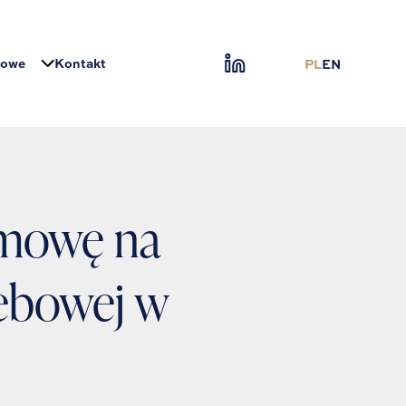
sowe
Kontakt
PL
EN
umowę na
zebowej w