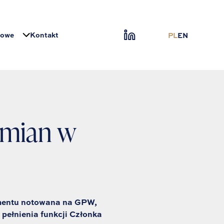
sowe
Kontakt
PL
EN
zmian w
egmentu notowana na GPW,
pełnienia funkcji Członka