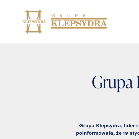
Skip
to
content
Grupa 
Grupa Klepsydra, lider 
poinformowała, że 19 sty