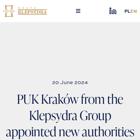
Skip
to
PL
EN
content
20 June 2024
PUK Kraków from the
Klepsydra Group
appointed new authorities