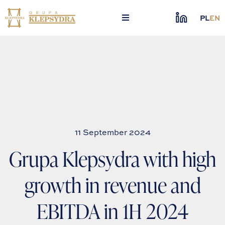
Skip
to
PL
EN
content
11 September 2024
Grupa Klepsydra with high
growth in revenue and
EBITDA in 1H 2024